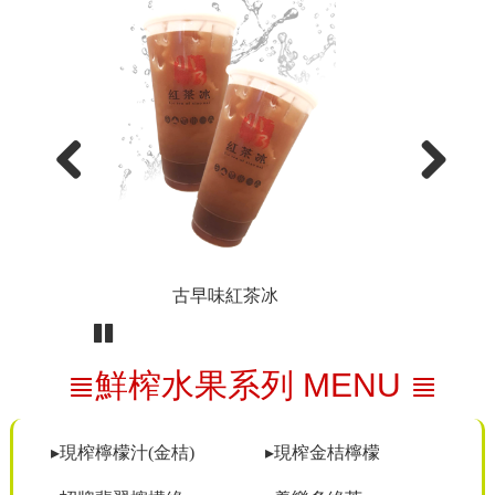
Previous
Next
古早味紅茶冰
Pause
≣鮮榨水果系列 MENU ≣
▸現榨檸檬汁(金桔)
▸現榨金桔檸檬