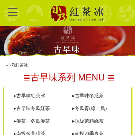
‧
小乃紅茶冰
≣古早味系列 MENU ≣
▸古早味紅茶冰
▸古早味冬瓜茶
▸古早味冬瓜紅茶
▸冬瓜青(綠╱烏)
▸麥茶╱冬瓜麥茶
▸頂級茉莉綠茶
▸南投金萱綠茶
▸南投四季青茶