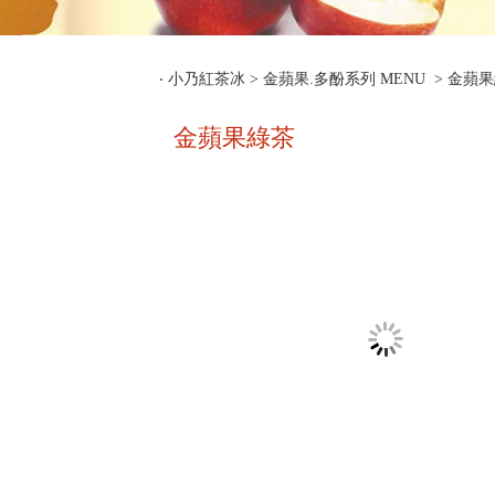
‧
小乃紅茶冰
>
金蘋果.多酚系列 MENU
> 金蘋
金蘋果綠茶