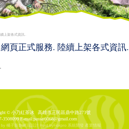
陸續上架各式資訊..
網頁正式服務. 陸續上架各式資訊.
.
right © 小乃紅茶冰
高雄市三民區鼎中路273號
7-3508099
E-mail:passat6068@gmail.com
gn by 橘子新創網頁設計
Host by
Foxpro 系統開發
產業情報